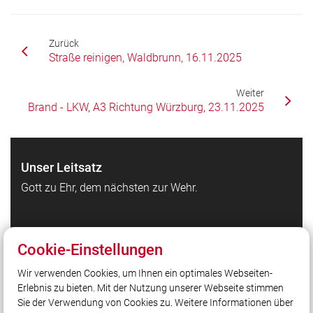
Zurück
Straße reinigen, Waldbrunn, 16.11.2025
Weiter
Brand - LKW, A3 Richtung Würzburg, 23.11.2025
Unser Leitsatz
Gott zu Ehr, dem nächsten zur Wehr.
Quicklinks
Cookie-Einstellungen
Feuerwehr Waldbrunn auf Facebook
Wir verwenden Cookies, um Ihnen ein optimales Webseiten-
Feuerwehr Waldbrunn auf Instagram
Erlebnis zu bieten. Mit der Nutzung unserer Webseite stimmen
Kreisfeuerwehrverband Würzburg
Sie der Verwendung von Cookies zu. Weitere Informationen über