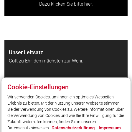
Dazu klicken Sie bitte hier.
Unser Leitsatz
Gott zu Ehr, dem nächsten zur Wehr.
Quicklinks
Cookie-Einstellungen
Feuerwehr Waldbrunn auf Facebook
Wir verwenden Cookies, um Ihnen ein optimales Webseiten-
Feuerwehr Waldbrunn auf Instagram
Erlebnis zu bieten. Mit der Nutzung unserer Webseite stimmen
Kreisfeuerwehrverband Würzburg
Sie der Verwendung von Cookies zu. Weitere Informationen über
Homepage Gemeinde Waldbrunn
die Verwendung von Cookies und wie Sie Ihre Einwilligung für die
Zukunft widerrufen können, finden Sie in unseren
Datenschutzerklärung
Impressum
Datenschutzhinweisen.