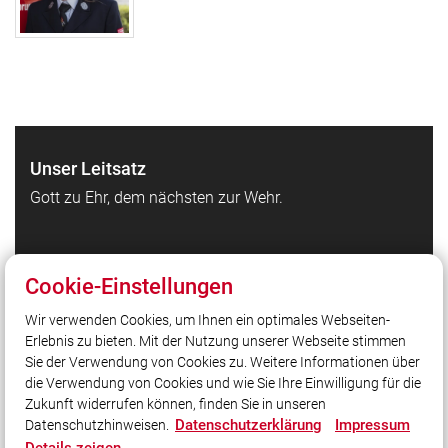
Unser Leitsatz
Gott zu Ehr, dem nächsten zur Wehr.
Quicklinks
Cookie-Einstellungen
Feuerwehr Waldbrunn auf Facebook
Wir verwenden Cookies, um Ihnen ein optimales Webseiten-
Feuerwehr Waldbrunn auf Instagram
Erlebnis zu bieten. Mit der Nutzung unserer Webseite stimmen
Kreisfeuerwehrverband Würzburg
Sie der Verwendung von Cookies zu. Weitere Informationen über
Homepage Gemeinde Waldbrunn
die Verwendung von Cookies und wie Sie Ihre Einwilligung für die
Zukunft widerrufen können, finden Sie in unseren
Datenschutzerklärung
Impressum
Datenschutzhinweisen.
Social Media