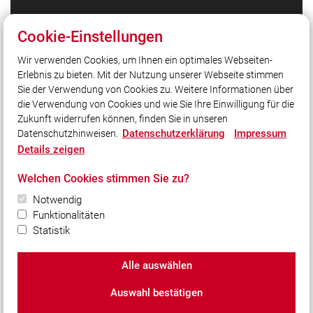
Quicklinks
Cookie-Einstellungen
Feuerwehr Waldbrunn auf Facebook
Wir verwenden Cookies, um Ihnen ein optimales Webseiten-
Feuerwehr Waldbrunn auf Instagram
Erlebnis zu bieten. Mit der Nutzung unserer Webseite stimmen
Kreisfeuerwehrverband Würzburg
Sie der Verwendung von Cookies zu. Weitere Informationen über
Homepage Gemeinde Waldbrunn
die Verwendung von Cookies und wie Sie Ihre Einwilligung für die
Zukunft widerrufen können, finden Sie in unseren
Datenschutzerklärung
Impressum
Datenschutzhinweisen.
Social Media
Details zeigen
Auch unterwegs immer auf dem Laufenden bleiben?
Welchen Cookies stimmen Sie zu?
Bleiben Sie mit uns in Kontakt und vernetzen Sie sich
mit uns!
Notwendig
Funktionalitäten
Statistik
Alle auswählen
© 2026 Freiwillige Feuerwehr Waldbrunn e.V.
Auswahl bestätigen
Impressum
|
Datenschutz
|
Cookie-Einstellungen