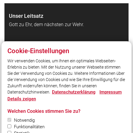
Unser Leitsatz
Gott zu Ehr, dem nächsten zur Wehr.
Quicklinks
Cookie-Einstellungen
Feuerwehr Waldbrunn auf Facebook
Wir verwenden Cookies, um Ihnen ein optimales Webseiten-
Feuerwehr Waldbrunn auf Instagram
Erlebnis zu bieten. Mit der Nutzung unserer Webseite stimmen
Kreisfeuerwehrverband Würzburg
Sie der Verwendung von Cookies zu. Weitere Informationen über
Homepage Gemeinde Waldbrunn
die Verwendung von Cookies und wie Sie Ihre Einwilligung für die
Zukunft widerrufen können, finden Sie in unseren
Datenschutzerklärung
Impressum
Datenschutzhinweisen.
Social Media
Details zeigen
Auch unterwegs immer auf dem Laufenden bleiben?
Welchen Cookies stimmen Sie zu?
Bleiben Sie mit uns in Kontakt und vernetzen Sie sich
Notwendig
mit uns!
Funktionalitäten