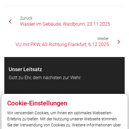
Zurück
Wasser im Gebäude, Waldbrunn, 23.11.2025
Weiter
VU mit PKW, A3 Richtung Frankfurt, 6.12.2025
Unser Leitsatz
Gott zu Ehr, dem nächsten zur Wehr.
Quicklinks
Cookie-Einstellungen
Feuerwehr Waldbrunn auf Facebook
Wir verwenden Cookies, um Ihnen ein optimales Webseiten-
Feuerwehr Waldbrunn auf Instagram
Erlebnis zu bieten. Mit der Nutzung unserer Webseite stimmen
Kreisfeuerwehrverband Würzburg
Sie der Verwendung von Cookies zu. Weitere Informationen über