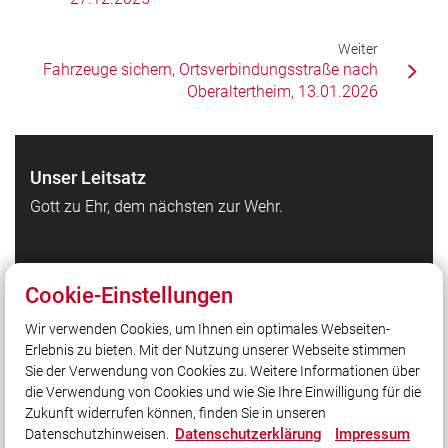
Weiter
Fahrzeuge sichern, Ortsverbindungsstraße nach
Oberaltertheim, 13.01.2026
Unser Leitsatz
Gott zu Ehr, dem nächsten zur Wehr.
Quicklinks
Cookie-Einstellungen
Feuerwehr Waldbrunn auf Facebook
Wir verwenden Cookies, um Ihnen ein optimales Webseiten-
Feuerwehr Waldbrunn auf Instagram
Erlebnis zu bieten. Mit der Nutzung unserer Webseite stimmen
Kreisfeuerwehrverband Würzburg
Sie der Verwendung von Cookies zu. Weitere Informationen über
Homepage Gemeinde Waldbrunn
die Verwendung von Cookies und wie Sie Ihre Einwilligung für die
Zukunft widerrufen können, finden Sie in unseren
Datenschutzerklärung
Impressum
Datenschutzhinweisen.