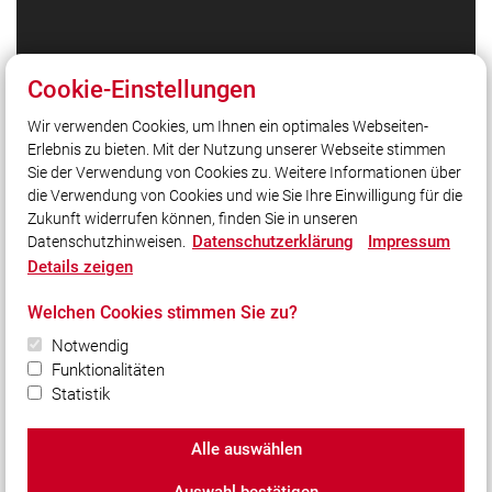
Quicklinks
Cookie-Einstellungen
Feuerwehr Waldbrunn auf Facebook
Wir verwenden Cookies, um Ihnen ein optimales Webseiten-
Feuerwehr Waldbrunn auf Instagram
Erlebnis zu bieten. Mit der Nutzung unserer Webseite stimmen
Kreisfeuerwehrverband Würzburg
Sie der Verwendung von Cookies zu. Weitere Informationen über
Homepage Gemeinde Waldbrunn
die Verwendung von Cookies und wie Sie Ihre Einwilligung für die
Zukunft widerrufen können, finden Sie in unseren
Datenschutzerklärung
Impressum
Datenschutzhinweisen.
Social Media
Details zeigen
Auch unterwegs immer auf dem Laufenden bleiben?
Welchen Cookies stimmen Sie zu?
Bleiben Sie mit uns in Kontakt und vernetzen Sie sich
Notwendig
mit uns!
Funktionalitäten
Statistik
Alle auswählen
© 2026 Freiwillige Feuerwehr Waldbrunn e.V.