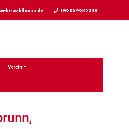
wehr-waldbrunn.de
09306/9843338
Verein
brunn,