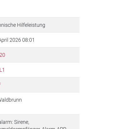
nische Hilfeleistung
April 2026 08:01
20
L1
F
Waldbrunn
alarm: Sirene,