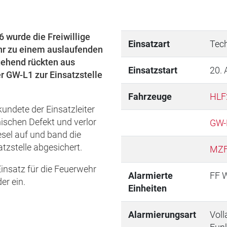
wurde die Freiwillige
Einsatzart
Tech
r zu einem auslaufenden
gehend rückten aus
Einsatzstart
20. 
 GW-L1 zur Einsatzstelle
Fahrzeuge
HLF
kundete der Einsatzleiter
nischen Defekt und verlor
GW-
sel auf und band die
atzstelle abgesichert.
MZ
insatz für die Feuerwehr
Alarmierte
FF 
er ein.
Einheiten
Alarmierungsart
Voll