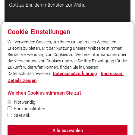
Gott zu Ehr, dem nächsten zur Wehr.
Quicklinks
Cookie-Einstellungen
Feuerwehr Waldbrunn auf Facebook
Wir verwenden Cookies, um Ihnen ein optimales Webseiten-
Feuerwehr Waldbrunn auf Instagram
Erlebnis zu bieten. Mit der Nutzung unserer Webseite stimmen
Kreisfeuerwehrverband Würzburg
Sie der Verwendung von Cookies zu. Weitere Informationen über
Homepage Gemeinde Waldbrunn
die Verwendung von Cookies und wie Sie Ihre Einwilligung für die
Zukunft widerrufen können, finden Sie in unseren
Datenschutzerklärung
Impressum
Datenschutzhinweisen.
Social Media
Details zeigen
Auch unterwegs immer auf dem Laufenden bleiben?
Welchen Cookies stimmen Sie zu?
Bleiben Sie mit uns in Kontakt und vernetzen Sie sich
Notwendig
mit uns!
Funktionalitäten
Statistik
Alle auswählen
© 2026 Freiwillige Feuerwehr Waldbrunn e.V.