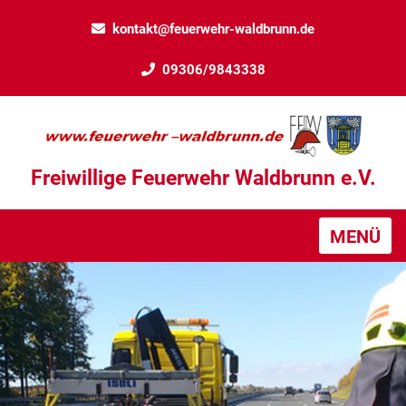
kontakt@feuerwehr-waldbrunn.de
09306/9843338
Freiwillige Feuerwehr Waldbrunn e.V.
MENÜ