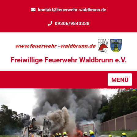
kontakt@feuerwehr-waldbrunn.de
09306/9843338
Freiwillige Feuerwehr Waldbrunn e.V.
MENÜ