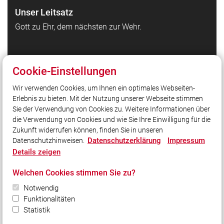
Unser Leitsatz
Gott zu Ehr, dem nächsten zur Wehr.
Quicklinks
Cookie-Einstellungen
Feuerwehr Waldbrunn auf Facebook
Wir verwenden Cookies, um Ihnen ein optimales Webseiten-
Feuerwehr Waldbrunn auf Instagram
Erlebnis zu bieten. Mit der Nutzung unserer Webseite stimmen
Kreisfeuerwehrverband Würzburg
Sie der Verwendung von Cookies zu. Weitere Informationen über
Homepage Gemeinde Waldbrunn
die Verwendung von Cookies und wie Sie Ihre Einwilligung für die
Zukunft widerrufen können, finden Sie in unseren
Datenschutzerklärung
Impressum
Datenschutzhinweisen.
Social Media
Details zeigen
Auch unterwegs immer auf dem Laufenden bleiben?
Welchen Cookies stimmen Sie zu?
Bleiben Sie mit uns in Kontakt und vernetzen Sie sich
mit uns!
Notwendig
Funktionalitäten
Statistik