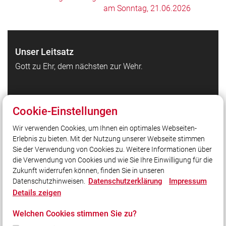
am Sonntag, 21.06.2026
Unser Leitsatz
Gott zu Ehr, dem nächsten zur Wehr.
Quicklinks
Cookie-Einstellungen
Feuerwehr Waldbrunn auf Facebook
Wir verwenden Cookies, um Ihnen ein optimales Webseiten-
Feuerwehr Waldbrunn auf Instagram
Erlebnis zu bieten. Mit der Nutzung unserer Webseite stimmen
Kreisfeuerwehrverband Würzburg
Sie der Verwendung von Cookies zu. Weitere Informationen über
Homepage Gemeinde Waldbrunn
die Verwendung von Cookies und wie Sie Ihre Einwilligung für die
Zukunft widerrufen können, finden Sie in unseren
Datenschutzerklärung
Impressum
Datenschutzhinweisen.
Social Media
Details zeigen
Auch unterwegs immer auf dem Laufenden bleiben?
Welchen Cookies stimmen Sie zu?
Bleiben Sie mit uns in Kontakt und vernetzen Sie sich